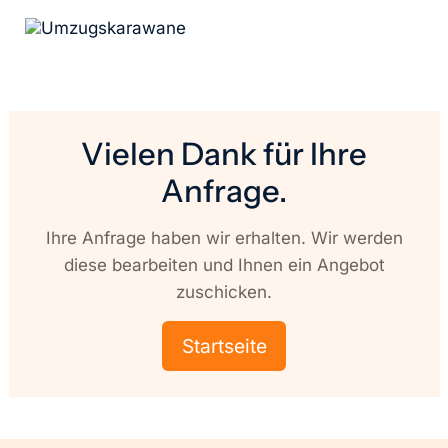
Vielen Dank für Ihre
Anfrage.
Startseite
Beiladung Berlin
Ihre Anfrage haben wir erhalten. Wir werden
diese bearbeiten und Ihnen ein Angebot
Über uns
Büroumzüge Berlin
zuschicken.
Dienstleistungen
Einlagerung Berlin
Startseite
Kontakt
Firmenumzug Berlin
Haushaltsauflösung
Impressum