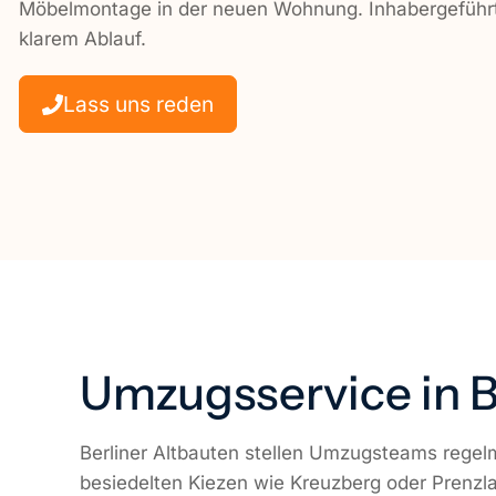
Möbelmontage in der neuen Wohnung. Inhabergeführt,
Seniorenumzug
klarem Ablauf.
Berlin
Umzugshelfer Berlin
Lass uns reden
Wohnungsauflösung
Berlin
Umzugsservice in B
Berliner Altbauten stellen Umzugsteams regel
besiedelten Kiezen wie Kreuzberg oder Prenz