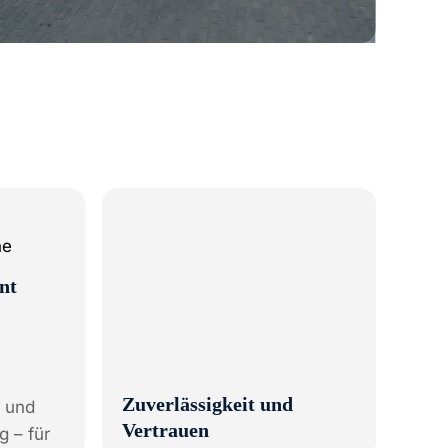
Zuverlässigkeit und
nt
Vertrauen
Verbindliche Zusagen,
pünktliche Abläufe und ein
Team, das hält, was es
 und
verspricht – ohne Ausreden.
g – für