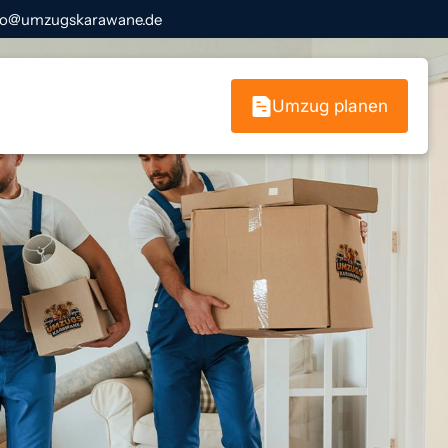
fo@umzugskarawane.de
Umzug planen
üge Berlin
ng Berlin
mzug Berlin
fer Berlin
uflösung Berlin