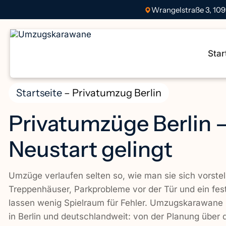
Wrangelstraße 3, 109
Startseite
Beiladung Berlin
Star
Über uns
Büroumzüge Berlin
Startseite
–
Privatumzug Berlin
Dienstleistungen
Einlagerung Berlin
Privatumzüge Berlin –
Kontakt
Firmenumzug Berlin
Neustart gelingt
Haushaltsauflösung
Impressum
Berlin
Umzüge verlaufen selten so, wie man sie sich vorste
Datenschutzerklärung
Privatumzüge Berlin
Treppenhäuser, Parkprobleme vor der Tür und ein fe
lassen wenig Spielraum für Fehler. Umzugskarawane
Renovierung Berlin
in Berlin und deutschlandweit: von der Planung über 